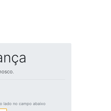
ança
nosco.
ao lado no campo abaixo