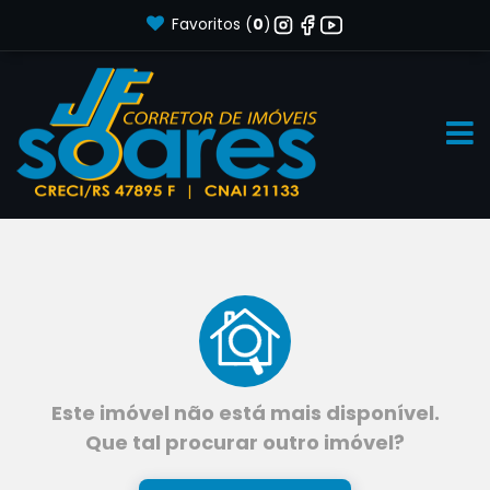
Favoritos (
0
)
Este imóvel não está mais disponível.
Que tal procurar outro imóvel?