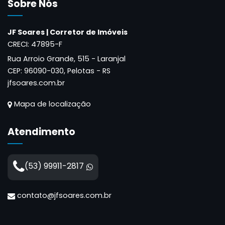
Sobre Nós
JF Soares | Corretor de Imóveis
CRECI: 47895-F
Rua Arroio Grande, 515 - Laranjal
CEP:
96090-030
,
Pelotas
-
RS
jfsoares.com.br
Mapa de localização
Atendimento
(53) 99911-2817
contato@jfsoares.com.br