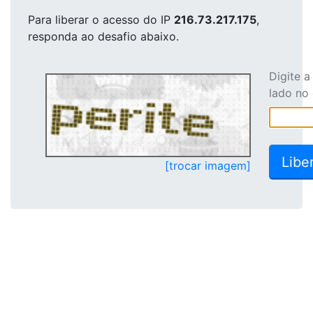
Para liberar o acesso
do IP
216.73.217.175
,
responda ao desafio abaixo.
Digite 
lado no
[trocar imagem]