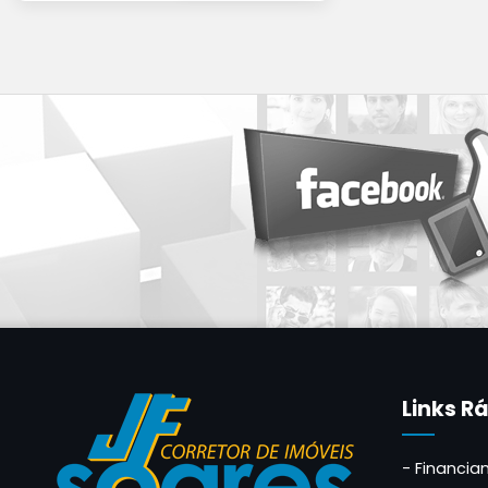
Links R
Financia