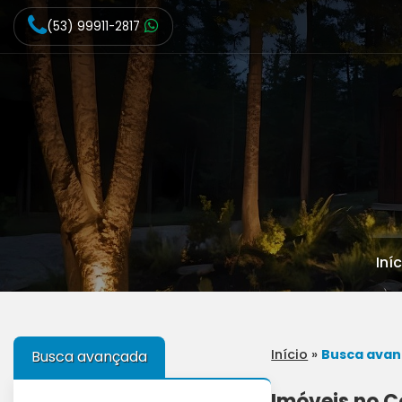
(53) 99911-2817
Iní
Início
»
Busca ava
Busca avançada
Imóveis no C