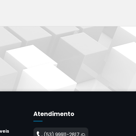
Atendimento
veis
(53) 99911-2817