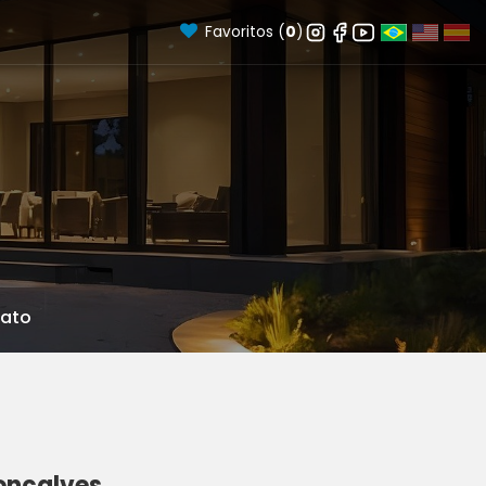
Favoritos (
0
)
ato
Gonçalves