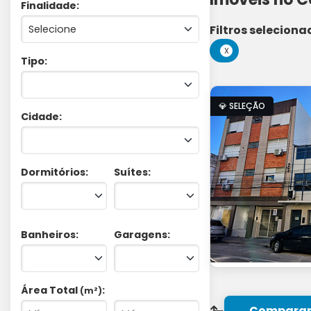
Finalidade:
Filtros seleciona
X
Tipo:
💎 SELEÇÃO
Cidade:
Dormitórios:
Suítes:
Banheiros:
Garagens:
Área Total
:
(m²)
⬑
Comparar