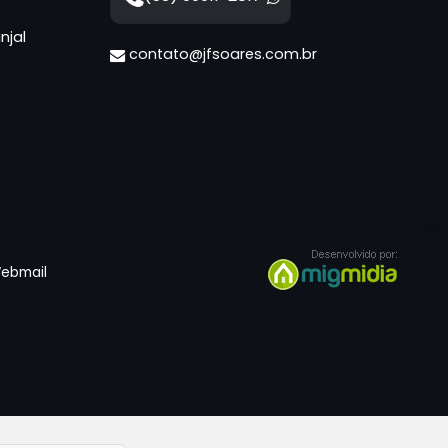
njal
contato@jfsoares.com.br
ebmail