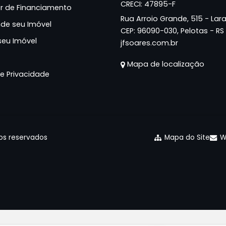
CRECI: 47895-F
r de Financiamento
Rua Arroio Grande, 515 - Lara
de seu Imóvel
CEP:
96090-030
,
Pelotas
-
RS
seu Imóvel
jfsoares.com.br
Mapa de localização
de Privacidade
tos reservados
Mapa do Site
W