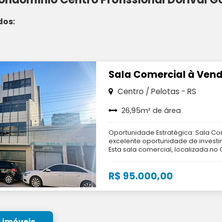
dos:
Sala Comercial à Ven
Centro / Pelotas - RS
26,95m² de área
Oportunidade Estratégica: Sala C
excelente oportunidade de investi
Esta sala comercial, localizada no 
Anchieta, reúne as característica
alta liquidez e localização privil
R$ 95.000,00
Imóvel Situada no 5º andar, a uni
uma área privativa de 26,95 m² e 
principal e um lavabo privativo. A 
acessibilidade e conforto para prop
é o ponto de maior destaque deste
pedestres e veículos, a sala está 
 imóveis