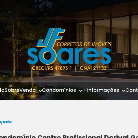
cio
Sobre
Venda
Condomínios
+ Informações
Cont
nçada
ondomínio Centro Profissional Dorival 