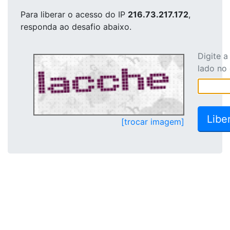
Para liberar o acesso
do IP
216.73.217.172
,
responda ao desafio abaixo.
Digite 
lado no
[trocar imagem]