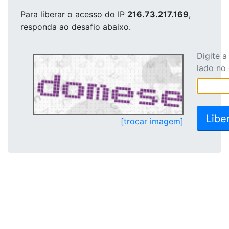
Para liberar o acesso
do IP
216.73.217.169
,
responda ao desafio abaixo.
Digite 
lado no
[trocar imagem]