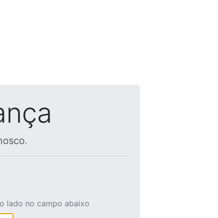
ança
nosco.
ao lado no campo abaixo