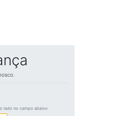
ança
nosco.
ao lado no campo abaixo