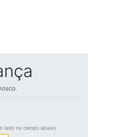
ança
nosco.
ao lado no campo abaixo