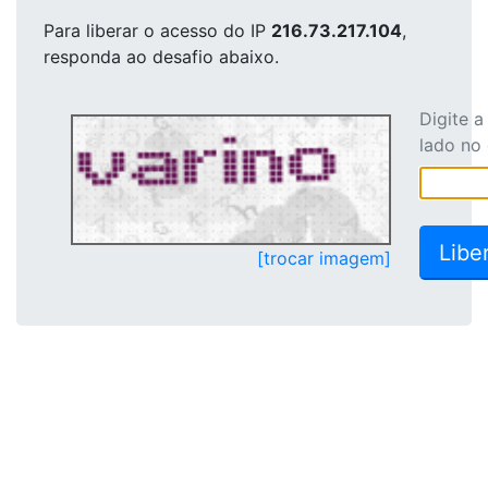
Para liberar o acesso
do IP
216.73.217.104
,
responda ao desafio abaixo.
Digite 
lado no
[trocar imagem]