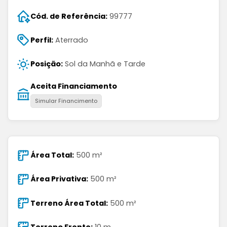
Cód. de Referência:
99777
Perfil:
Aterrado
Posição:
Sol da Manhã e Tarde
Aceita Financiamento
Simular Financimento
Área Total:
500 m²
Área Privativa:
500 m²
Terreno Área Total:
500 m²
Terreno Frente:
10 m