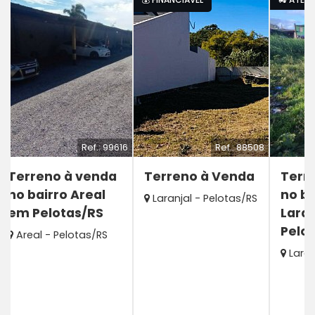
Ref.: 99616
Ref.: 88508
Terreno à venda
Terreno à Venda
Terr
no bairro Areal
no ba
Laranjal - Pelotas/RS
em Pelotas/RS
Lara
Pelo
Areal - Pelotas/RS
Laran