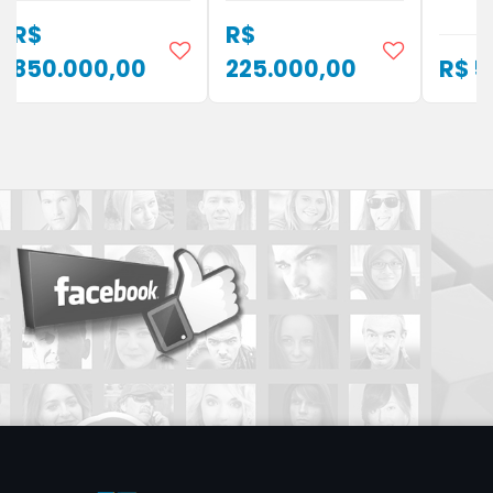
R$
R$
850.000,00
225.000,00
R$ 5