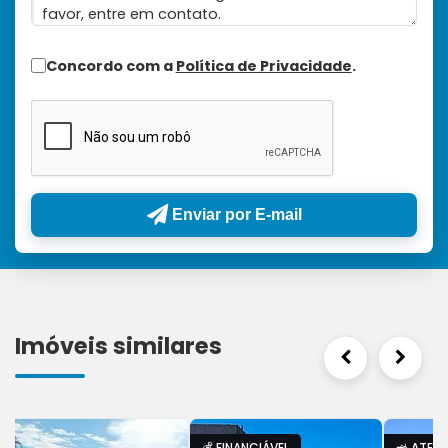
Concordo com a
Política de Privacidade
.
Enviar por E-mail
Imóveis similares
💰 FINANCIÁVEL
🚜 ATER