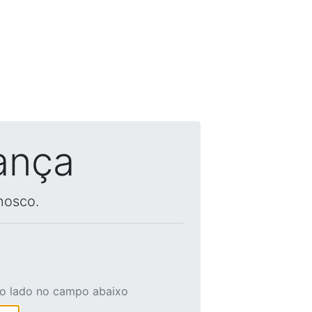
ança
nosco.
ao lado no campo abaixo