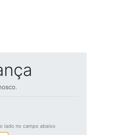
ança
nosco.
ao lado no campo abaixo