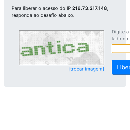
Para liberar o acesso
do IP
216.73.217.148
,
responda ao desafio abaixo.
Digite 
lado no
[trocar imagem]