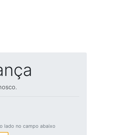
ança
nosco.
ao lado no campo abaixo