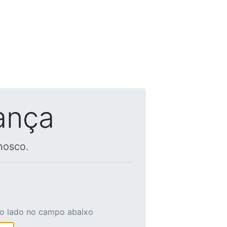
ança
nosco.
ao lado no campo abaixo