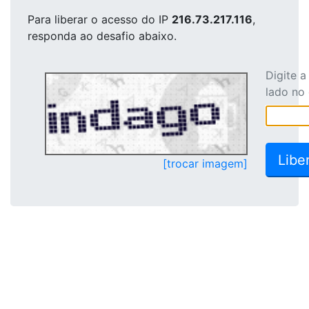
Para liberar o acesso
do IP
216.73.217.116
,
responda ao desafio abaixo.
Digite 
lado no
[trocar imagem]