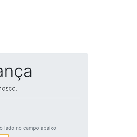
ança
nosco.
ao lado no campo abaixo