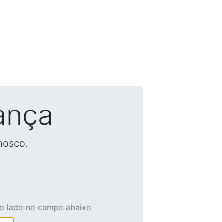
ança
nosco.
ao lado no campo abaixo