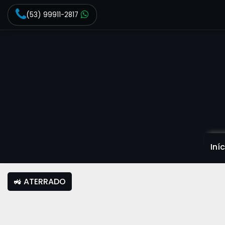
(53) 99911-2817
Iní
🚜 ATERRADO