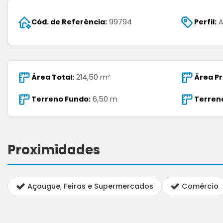
Cód. de Referência:
99794
Perfil:
A
Área Total:
214,50 m²
Área Pr
Terreno Fundo:
6,50 m
Terren
Proximidades
Açougue, Feiras e Supermercados
Comércio