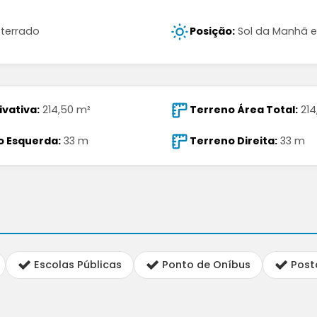
terrado
Posição:
Sol da Manhã e
ivativa:
214,50 m²
Terreno Área Total:
214
o Esquerda:
33 m
Terreno Direita:
33 m
Escolas Públicas
Ponto de Oníbus
Post