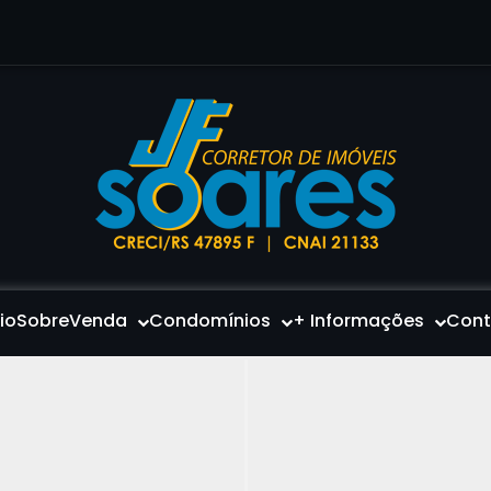
cio
Sobre
Venda
Condomínios
+ Informações
Cont