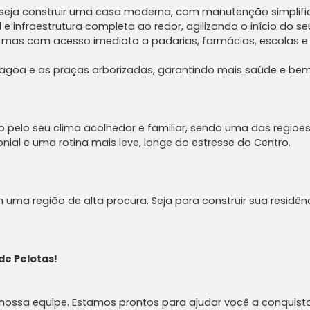
eja construir uma casa moderna, com manutenção simplifica
 infraestrutura completa ao redor, agilizando o início do seu
 mas com acesso imediato a padarias, farmácias, escolas e 
agoa e as praças arborizadas, garantindo mais saúde e bem-
do pelo seu clima acolhedor e familiar, sendo uma das regiões
ial e uma rotina mais leve, longe do estresse do Centro.
 uma região de alta procura. Seja para construir sua residên
de Pelotas!
ossa equipe. Estamos prontos para ajudar você a conquistar 