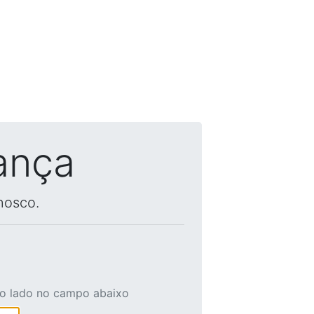
ança
nosco.
ao lado no campo abaixo