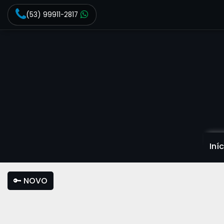
(53) 99911-2817
Iní
🔑 NOVO