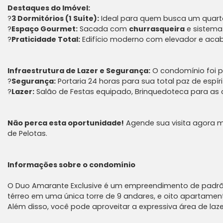
Destaques do Imóvel:
?
3 Dormitórios (1 Suíte):
Ideal para quem busca um quarto 
?
Espaço Gourmet:
Sacada com
churrasqueira
e sistem
?
Praticidade Total:
Edifício moderno com elevador e aca
Infraestrutura de Lazer e Segurança:
O condomínio foi pl
?
Segurança:
Portaria 24 horas para sua total paz de espíri
?
Lazer:
Salão de Festas equipado, Brinquedoteca para as c
Não perca esta oportunidade!
Agende sua visita agora m
de Pelotas.
Informações sobre o condomínio
O Duo Amarante Exclusive é um empreendimento de padrão e
térreo em uma única torre de 9 andares, e oito apartamen
Além disso, você pode aproveitar a expressiva área de laze