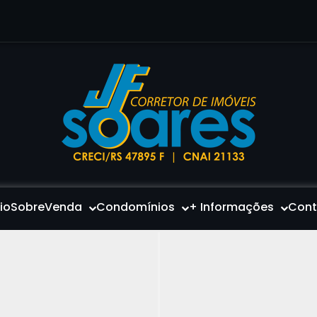
cio
Sobre
Venda
Condomínios
+ Informações
Cont