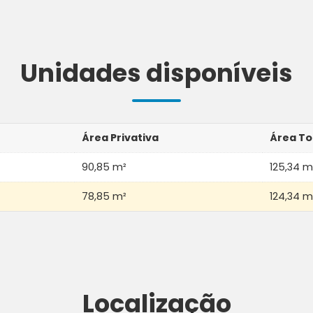
Unidades disponíveis
Área Privativa
Área To
90,85 m²
125,34 m
78,85 m²
124,34 m
Localização