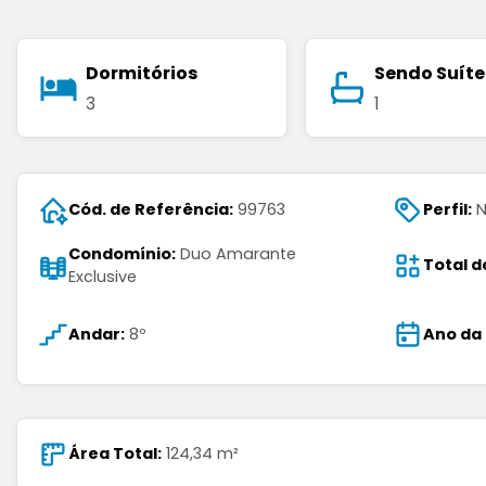
Dormitórios
Sendo Suíte
3
1
Cód. de Referência:
99763
Perfil:
N
Condomínio:
Duo Amarante
Total d
Exclusive
Andar:
8º
Ano da
Área Total:
124,34 m²