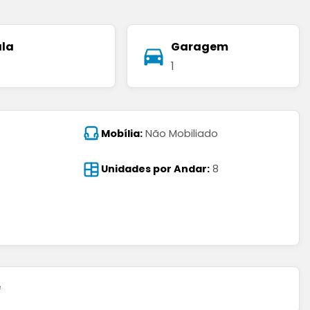
ala
Garagem
1
Mobília:
Não Mobiliado
Unidades por Andar:
8
²