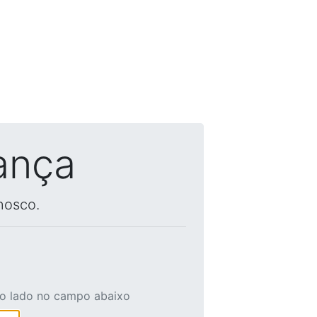
ança
nosco.
ao lado no campo abaixo