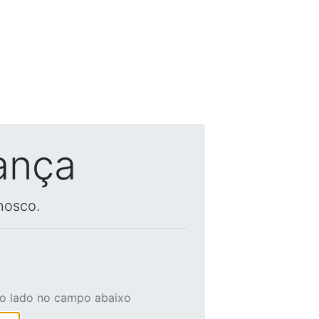
ança
nosco.
ao lado no campo abaixo