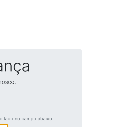
ança
nosco.
ao lado no campo abaixo